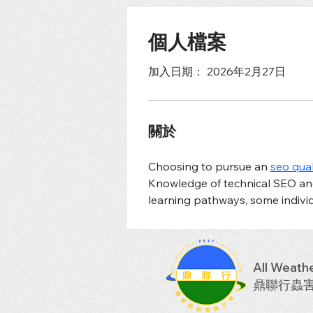
個人檔案
加入日期： 2026年2月27日
關於
Choosing to pursue an 
seo qual
Knowledge of technical SEO an
learning pathways, some indivi
All Weathe
鼎聯行蟲