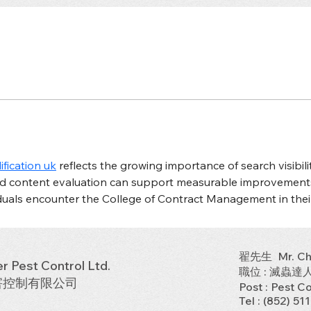
ification uk
 reflects the growing importance of search visibil
d content evaluation can support measurable improvements.
duals encounter the College of Contract Management in thei
翟先生 Mr. Ch
r Pest Control Ltd.
職位 : 滅蟲達
害控制有限公司
Post : Pest C
Tel : (852) 51