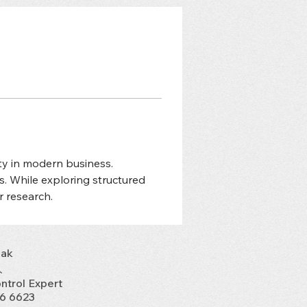
ity in modern business. 
 While exploring structured 
r research.
ak
人
ontrol Expert
16 6623