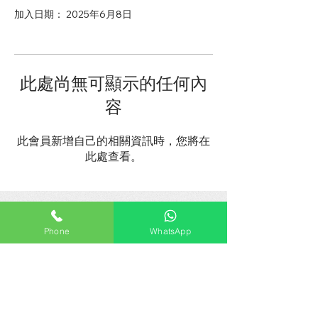
加入日期： 2025年6月8日
此處尚無可顯示的任何內
容
此會員新增自己的相關資訊時，您將在
此處查看。
All Weather Pest Control Ltd.
Phone
WhatsApp
鼎聯行蟲害控制有限公司
Rm 8, Block F, 7/F, Mei Tak Ind Bldg, Kwun
Tong, KLN
九龍觀塘偉業街221號美德工業大廈7樓F座8室