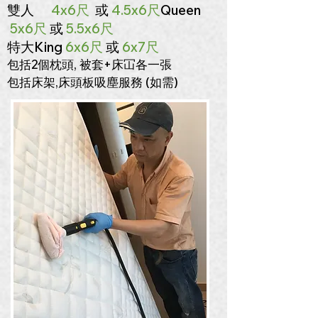
雙人
4x6尺
或
4.5x6尺
Queen
5x6尺
或
5.5x6尺
特大
King
6x6尺
或
6
x7尺
包括2個枕頭, 被套+床冚各一張
包括床架,床頭板吸塵服務 (如需)