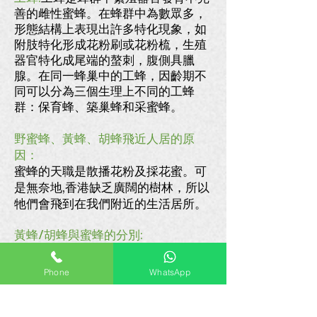
善的雌性蜜蜂。在蜂群中為數眾多，
形態結構上表現出許多特化現象，如
附肢特化形成花粉刷或花粉梳，生殖
器官特化成尾端的螯刺，腹側具臘
腺。在同一蜂巢中的工蜂，因齡期不
同可以分為三個生理上不同的工蜂
群：保育蜂、築巢蜂和采蜜蜂。
野蜜蜂、黃蜂、胡蜂
飛近人居的原
因：
蜜蜂的天職是散播花粉及採花蜜。可
是
無奈地
,香港缺乏廣闊的樹林，所以
牠們會飛到在我們附近的生活居所。
黃蜂/胡蜂與蜜蜂的分別:
1.蜂巢分別:螞蜂亞科和胡蜂亞科的黃
蜂/胡蜂所建立的蜂巢是用紙所造成
Phone
WhatsApp
的，而非蜂蠟。這一點與蜜蜂及其他
胡蜂有所不同。
2.毒性分別:黃蜂/胡蜂尾部有毒蜂針,