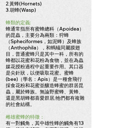
2.黃蜂(Hornets)
3.胡蜂(Wasp)
蜂類的定義:
蜂通常指所有蜜蜂總科（Apoidea）
的昆蟲，主要分為兩類：狩蜂
（Spheciformes，如泥蜂）及蜂族
（Anthophila），和螞蟻同屬膜翅
目，普通蜜蜂只是其中一科，所有的
蜂都以花蜜和花粉為食物，並在為蟲
媒花授粉過程中起重要作用。其口器
是尖針狀，以便吸取花蜜。蜜蜂
(bee)（學名：Apis）是一種會飛行
採食花粉和花蜜並釀造蜂蜜的群居昆
蟲，屬於蜂族。無論野蜜蜂、黃蜂、
還是黑胡蜂都喜愛群居,牠們都有複雜
的社會結構。
雌雄蜜蜂的特徵：
有一對觸角，其中雄性蜂的觸角有13