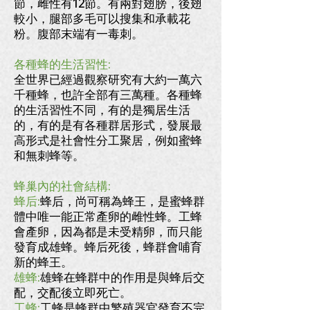
節，雌性有12節。有兩對翅膀，後翅
較小，腿部多毛可以搜集和承載花
粉。腹部末端有一毒刺。
各種蜂的生活習性:
全世界已經過觀察研究有大約一萬六
千種蜂，也許全部有三萬種。各種蜂
的生活習性不同，有的是獨居生活
的，有的是有各種群居形式，發展最
高形式是社會性分工聚居，例如蜜蜂
和無刺蜂等。
蜂巢內的社會結構:
蜂后:
蜂后，尚可稱為蜂王，是蜜蜂群
體中唯一能正常產卵的雌性蜂。工蜂
會產卵，因為都是未受精卵，而只能
發育成雄蜂。蜂后死後，蜂群會哺育
新的蜂王。
雄蜂:
雄蜂在蜂群中的作用是與蜂后交
配，交配後立即死亡。
工蜂:
工蜂是蜂群中繁殖器官發育不完