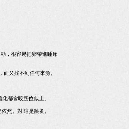
。
走動，很容易把卵帶進睡床
咬，而又找不到任何來源。
梳化都會咬腰位似上。
況依然。對,這是跳蚤。