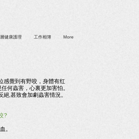
層健康護理
工作相簿
More
位感覺到有野咬，身體有红
現任何蟲害，心裏更加害怕。
反絕,甚致會加劇蟲害情況。
咬?
吸血。