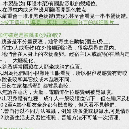
3..木製品(如:床邊木架)有圓點形狀的裂縫位。
4.在睡枕内或床墊邊,明顯看見黑色數点。
5.嚴重會一堆堆黑色物體(糞便),甚至會看見一串串蛋物體
>>按下這裡見
:臭蟲（床蝨、木蝨）
分頁的詳細圖片。
如何確定是被跳蚤(沙蝨)咬?
1.跳蚤是不分晝夜咬，通常寄生在動物(宿主)身上。
2.宿主(人或寵物)在外接觸到跳蚤，很容易帶進屋内。
3.牠們會在人身上的衣物產卵。經宿主(人或寵物)在屋内
中， 大廳梳化。
4.跳蚤經常隱藏在人類坐或躺的位置。
5,.因為牠們细小很難用玉眼看見，所以很容易感覺有野
6.跳蚤咬和其它蚊或木蝨咬不同。
7.日夜在家都感覺到都被昆蟲咬。
8.無論在睡房，大廳，電腦倚坐位感覺到被昆蟲咬。
9.出現身體有红種，成年人一般咬腰位似下，但在睡床及
10.2至4歲小朋友全身都有機會咬，但又看不見牠們。
11.曾自行以不同方法滅蟲，例如:殺蚤蛋或殺蟲水,可是情
12.跳蚤生活史及習性複雜，普通方法不可能一次清理。