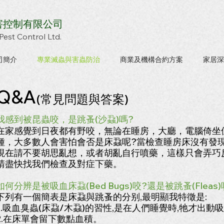
害控制有限公司
Pest Control Ltd.
司簡介
專業滅蟲與害蟲防治
商業及機構合約方案
家居深
Q&A
(常見問題與答案)
我感到被昆蟲咬，是跳蚤(沙蝨)嗎?
在家感覺到日夜都有野咬，無論在睡房，大廳，電腦倚坐
種，大多數人會害怕會否是床蝨呢?當檢查睡房床沒有發
現在請不要胡思亂想，或者胡亂自行噴藥，這樣只會弄巧
請盡快找我們檢查及對症下藥。
如何分辨是被吸血床蝨(Bed Bugs)咬?還​
是被跳蚤(Fleas)
下列有一個簡表是床蝨與跳蚤的分别,最明顯我特徵是:
1.吸血臭蟲(床蝨/木蝨)的習性,是在人們睡覺時,牠才出動
2.在床單會留下數點血積。