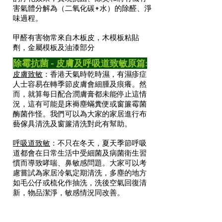
害氣體分解為（二氧化碳+水）的除醛、淨
味過程。
甲醛有害物常來自木板皮，木模板粘貼
劑，金屬模板及油漆部分
除霉抗菌 - 皮膚及呼吸道致敏原篇:
皮膚致敏
：香港天氣時乾時濕，有濕疹症
人士容易在轉季節皮膚會細腫及痕癢。然
而，就算每日配合潤膚膏都未能停止這情
況，這有可能是床褥塵蟎糞便或窗簾霉菌
酶菌作怪。我們可以為大家的家居進行布
藝傢具清洗及窗簾清洗對此有幫助。
呼吸道致敏
：不只在冬天，夏天季節呼吸
道都會在日常生活中受細菌及病菌衛生習
慣而導致哮喘、鼻敏感問題。大家可以考
慮嘗試為家居冷氣定期清洗，多塵的地方
如毛公仔或梳化作抽洗，洗後空氣回復清
新，物品潔淨，敏感情況同改善。