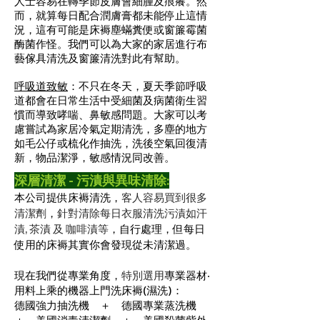
人士容易在轉季節皮膚會細腫及痕癢。然
而，就算每日配合潤膚膏都未能停止這情
況，這有可能是床褥塵蟎糞便或窗簾霉菌
酶菌作怪。我們可以為大家的家居進行布
藝傢具清洗及窗簾清洗對此有幫助。
呼吸道致敏
：不只在冬天，夏天季節呼吸
道都會在日常生活中受細菌及病菌衛生習
慣而導致哮喘、鼻敏感問題。大家可以考
慮嘗試為家居冷氣定期清洗，多塵的地方
如毛公仔或梳化作抽洗，洗後空氣回復清
新，物品潔淨，敏感情況同改善。
深層清潔 - 污漬與異味清除:
本公司提供床褥清洗
，
客人容易買到很多
清潔劑
，
針對清除每日衣服清洗污漬如汗
漬, 茶漬 及 咖啡漬等
，
自行處理
，但每日
使用的
床褥其實你會發現從未清潔過
。
現在我們從
專業角度
，
特別選用
專業器材‧
用料上乘的機器
上門洗床褥(濕洗)
：
德國強力抽洗機 ＋ 德國專業蒸洗機