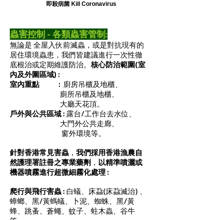
即殺病菌 Kill Coronavirus
蟲害控制 - 各類蟲害管制:
無論是
全屋入伙前滅蟲
，
或是對抗現有的
居住環境蟲患
，我們皆建議
進行一次性徹
底根治或定期維護防治。
核心防治範圍(室
內及外圍區域) :
室內重點 :
廚房吊櫃及地櫃、
廁所吊櫃及地櫃、
大廳天花頂。
戶外與公共區域 :
露台/工作台去水位、
大門外公共走廊、
窗外環境等。
針對香港常見害蟲
，
我們採用香港漁農自
然護理署註冊之專業藥劑
，
以精準噴灑或
機器噴霧進行超微細霧化處理 :
爬行與飛行害蟲 :
白蟻、床蝨(床蝨滅治) 、
蟑螂、黑/黃螞蟻、卜泥、蜘蛛、黑/黃
蜂、跳蚤、蒼蠅、蚊子、蛀木蟲、谷牛