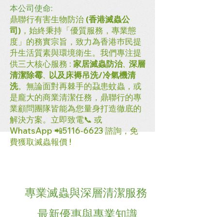
本公司使命:
鼎聯行有害生物防治
(香港滅蟲公
司)
，始終秉持「優質服務，專業態
度」的務實宗旨，致力為香港巿民提
升生活質素與環境衛生。我們專注提
供三大核心服務 :
家居滅蟲防治
深層
、
清潔除霉
以及床褥吊洗/冷氣機清
、
洗
。無論面對再棘手的蝨患蚊蟲，或
是龐大的商業清潔任務，鼎聯行的專
業顧問團隊皆能為您量身打造徹底的
解決方案。立即致電📞 或
WhatsApp 📲5116-6623 諮詢，免
費獲取滅蟲報價 !
​專業滅蟲與深層清潔服務
最新優惠與專業知識