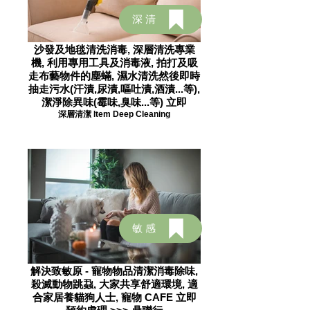
深清
沙發及地毯清洗消毒, 深層清洗專業
機, 利用專用工具及消毒液, 拍打及吸
走布藝物件的塵蟎, 濕水清洗然後即時
抽走污水(汗漬,尿漬,嘔吐漬,酒漬...等),
潔淨除異味(霉味,臭味...等) 立即
深層清潔 Item Deep Cleaning
敏感
解決致敏原 - 寵物物品清潔消毒除味,
殺滅動物跳蝨, 大家共享舒適環境, 適
合家居養貓狗人士, 寵物 CAFE 立即