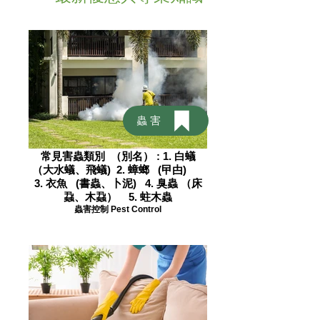
蟲害
常見害蟲類別 （別名） : 1. 白蟻
（大水蟻、飛蟻) 2. 蟑螂 (曱甴)
3. 衣魚 (書蟲、卜泥) 4. 臭蟲 （床
蝨、木蝨） 5. 蛀木蟲
蟲害控制 Pest Control