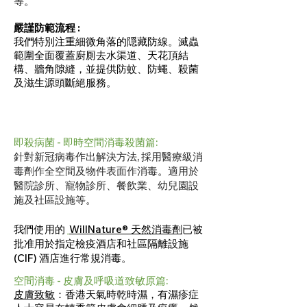
等。
嚴謹防範流程 :
我們特別注重細微角落的隠藏防線
。
滅蟲
範圍全面覆蓋廚厠去水渠道
、
天花頂結
構
、
牆角隙縫，並提供防蚊
、
防蠅
、
殺菌
及滋生源頭斷絕服務。
即殺病菌 - 即時空間消毒殺菌篇:
​針對新冠病毒作出解決方法, 採用醫療級消
毒劑作全空間及物件表面作消毒
。
適用於
醫院診所、寵物診所、餐飲業、幼兒園設
施及社區設施等
。
我們使用的
WillNature®
天然消毒劑
已被
批准用於指定檢疫酒店和社區隔離設施
(CIF) 酒店進行常規消毒。
空間消毒 -
皮膚及呼吸道致敏原篇:
皮膚致敏
：香港天氣時乾時濕，有濕疹症