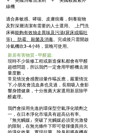
＋ 美國消毒清潔劑 ＋ 美國殺菌紫外
線機
適合鼻敏感、哮喘、
皮膚痕癢
，
飼養寵物
及對深層清潔有需要的人士選用。
上門洗
床褥
能夠有效
抽走異味及污漬(尿床或嘔吐
等)
、
防霉、殺菌及消毒
。完成後只需開啟
冷氣機吹3-4小時
，
當晚可使用
。
新居有害物質 - 甲醛篇:
現時不少裝修工程或新造傢私都會有甲醛
超標問題，所以我們一定會用甲醛機去測
量度數，
常見情況會感覺頭暈作嘔反應，嚴重情況
下,小朋友會流血鼻也見過，長期吸入會影
響身體健康，十分推薦大家選用新居除甲
醛處理。
我們會採用先進的環保型空氣淨化噴劑之
一，在日本淨化市場具有超高佔有率。
『無光觸媒』突破了光觸媒必須受光激發
的限制，在無光條件下即可發揮優異持久
的淨化效果，實現抗菌、除臭和將有機有