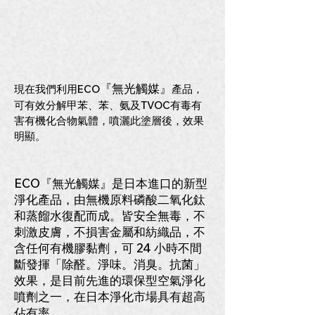
『無光觸媒』
現在我們利用ECO
產品，
可有效分解甲苯、苯、氨及TVOC有毒有
害有機化合物氣體，
噴灑此塗層後，效果
明顯。
ECO『無光觸媒』是日本進口的新型
淨化產品，由無機原料磷酸二氧化鈦
和蒸餾水復配而成。皆安全無毒，不
刺激皮膚，不損害金屬和紡織品，不
含任何有機膠黏劑，可 24 小時不間
斷發揮「除醛。淨味。消臭。抗菌」
效果，是目前先進的環保型空氣淨化
噴劑之一，在日本淨化市場具有超高
佔有率。