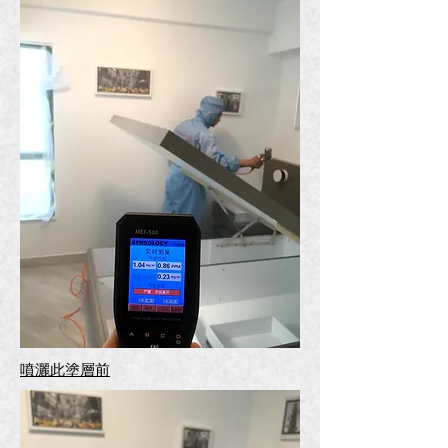
噴灑此塗層前