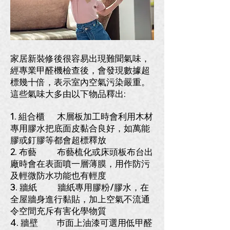
家居新裝修後很容易出現難聞氣味
，
經專業甲醛機檢查後
，
會發現數據超
標幾十倍
，
表示室內空氣污染嚴重
。
這些氣味大多由以下物品釋出:
1. 組合櫃 木層板加工時會利用木材
專用膠水把底面皮黏合良好，如萬能
膠或釘膠等都會超標釋放
2. 布藝 布藝梳化或床頭板布台出
廠時會在表面噴一層薄膜，用作防污
及輕微防水功能也有輕度
3. 牆紙 牆紙專用膠粉/膠水，在
全屋牆身進行黏貼，加上空氣不流通
令空間充斥有害化學物質
4.
牆壁 巿面上油漆可選用低甲醛