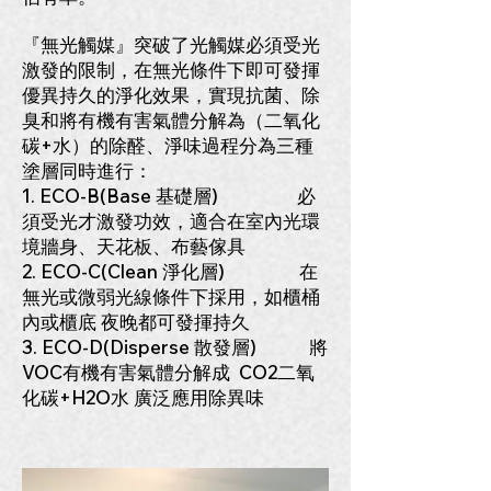
『無光觸媒』突破了光觸媒必須受光
激發的限制，在無光條件下即可發揮
優異持久的淨化效果，實現抗菌、除
臭和將有機有害氣體分解為（二氧化
碳+水）的除醛、淨味過程分為三種
塗層同時進行：
1. ECO-B(Base 基礎層) 必
須受光才激發功效，適合在室內光環
境牆身、天花板、布藝傢具
2. ECO-C(Clean 淨化層) 在
無光或微弱光線條件下採用，如櫃桶
內或櫃底 夜晚都可發揮持久
3. ECO-D(Disperse 散發層) 將
VOC有機有害氣體分解成 CO2二氧
化碳+H2O水 廣泛應用除異味