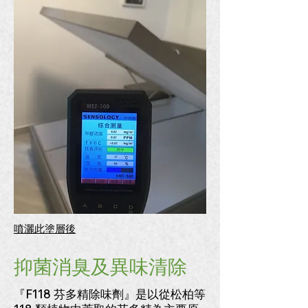
噴灑此塗層後
抑菌消臭及異味清除
『F118 芬多精除味劑』是以從松柏等