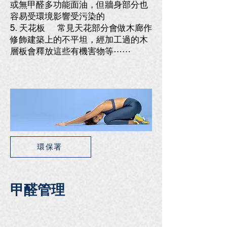
或無甲醛多功能面油，但牆身部分也
容易受環境影響受污染的
5. 天花板 常見天花部分會做木廊作
修飾建築上的不平坦，經加工過的木
層板會釋放這些有機害物
等⋯⋯
環保署
​甲醛管理