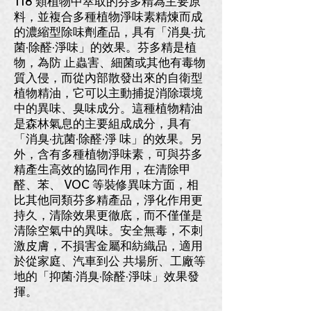
118 類植物中萃取的芬多精為主要原
料，並複合多種植物淨味素精煉而成
的濃縮型除味劑產品，具有「消臭·抗
菌·除醛·淨味」的效果。芬多精是植
物，為防 止蟲害、細菌或其他有毒物
質入侵，而從內部散發出來的自衛型
植物精油，它可以主動捕捉消除環境
中的異味、臭味成分。這種植物精油
是森林氣息的主要組成成分，具有
「消臭·抗菌·除醛·淨 味」的效果。另
外，含有多種植物淨味素，可與芬多
精產生高效的協同作用，在清除甲
醛、苯、 VOC 等裝修異味方面，相
比其他同類芬多精產品，淨化作用更
持久，清除效果更徹底，而不僅僅是
清除空氣中的異味。安全無毒，不刺
激皮膚，不損害金屬和紡織品，適用
於從家庭、汽車到公 共場所、工廠等
地的「抑菌·消臭·除醛·淨味」效果發
揮。